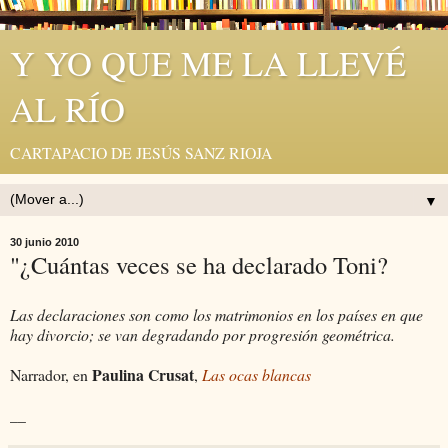
Y YO QUE ME LA LLEVÉ
AL RÍO
CARTAPACIO DE JESÚS SANZ RIOJA
▼
30 junio 2010
"¿Cuántas veces se ha declarado Toni?
Las declaraciones son como los matrimonios en los países en que
hay divorcio; se van degradando por progresión geométrica.
Paulina Crusat
Narrador, en
,
Las ocas blancas
__