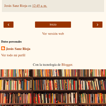
Jesús Sanz Rioja
en
12:45 a. m.
‹
›
Inicio
Ver versión web
Datos personales
Jesús Sanz Rioja
Ver todo mi perfil
Con la tecnología de
Blogger
.